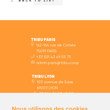
BACK TO LIST
TRIBU PARIS
162-164 rue de Crimée
75019 PARIS
+33 (0)1 43 49 55 75
admin.paris@tribu.coop
TRIBU LYON
103 avenue de Saxe
69003 LYON
+33 (0)4 26 03 48 20
admin.lyon@tribu.coop
Nous utilisons des cookies