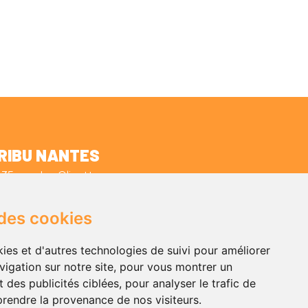
RIBU NANTES
35 rue des Olivettes
44000 NANTES
+33 (0)2 59 10 11 40
 des cookies
admin.nantes@tribu.coop
ies et d'autres technologies de suivi pour améliorer
vigation sur notre site, pour vous montrer un
 des publicités ciblées, pour analyser le trafic de
prendre la provenance de nos visiteurs.