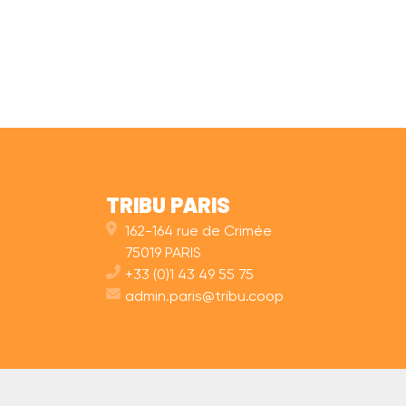
TRIBU PARIS
162-164 rue de Crimée
75019 PARIS
+33 (0)1 43 49 55 75
admin.paris@tribu.coop