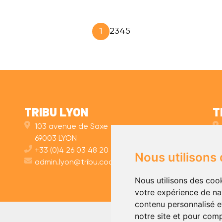
1
2
3
4
5
TRIBU LYON
T
103 avenue de Saxe
69003 LYON
+33 (0)4 26 03 48 20
Nous utilisons
admin.lyon@tribu.coop
Nous utilisons des cook
votre expérience de na
contenu personnalisé et
notre site et pour com