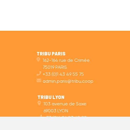
TRIBU PARIS
162-164 rue de Crimée
75019 PARIS
+33 (0)1 43 49 55 75
admin.paris@tribu.coop
TRIBU LYON
103 avenue de Saxe
69003 LYON
+33 (0)4 26 03 48 20
admin.lyon@tribu.coop