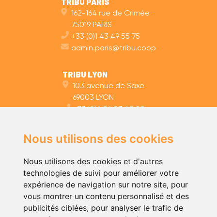
TRIBU PARIS
162-164 rue de Crimée
75019 PARIS
+33 (0)1 43 49 55 75
admin.paris@tribu.coop
TRIBU LYON
103 avenue de Saxe
69003 LYON
+33 (0)4 26 03 48 20
admin.lyon@tribu.coop
Nous utilisons des cookies
TRIBU NANTES
35 rue des Olivettes
Nous utilisons des cookies et d'autres
44000 NANTES
technologies de suivi pour améliorer votre
+33 (0)2 59 10 11 40
expérience de navigation sur notre site, pour
admin.nantes@tribu.coop
vous montrer un contenu personnalisé et des
publicités ciblées, pour analyser le trafic de