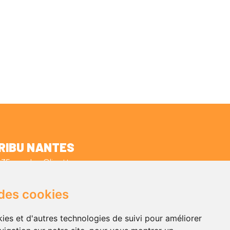
RIBU NANTES
35 rue des Olivettes
44000 NANTES
+33 (0)2 59 10 11 40
 des cookies
admin.nantes@tribu.coop
ies et d'autres technologies de suivi pour améliorer