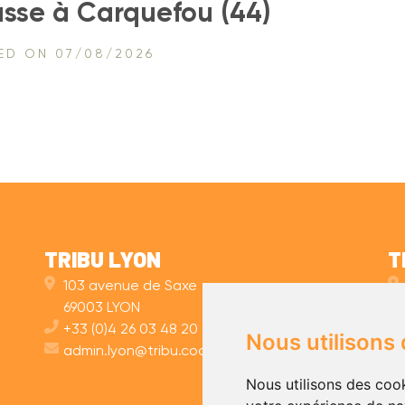
sse à Carquefou (44)
TED ON 07/08/2026
TRIBU LYON
T
103 avenue de Saxe
69003 LYON
+33 (0)4 26 03 48 20
Nous utilisons
admin.lyon@tribu.coop
Nous utilisons des cook