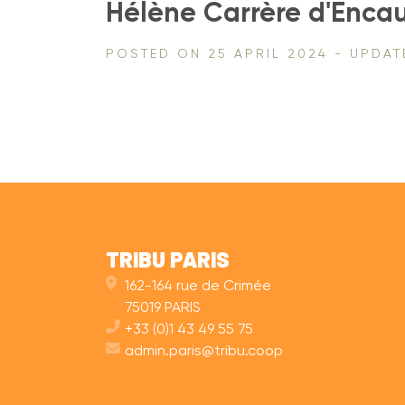
Hélène Carrère d'Encau
POSTED ON 25 APRIL 2024 - UPDA
TRIBU PARIS
162-164 rue de Crimée
75019 PARIS
+33 (0)1 43 49 55 75
admin.paris@tribu.coop