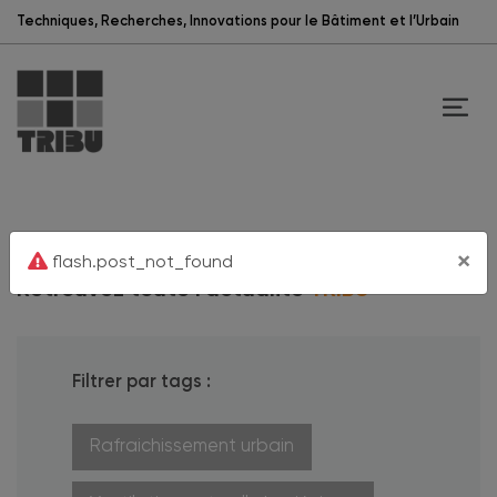
Techniques, Recherches, Innovations pour le Bâtiment et l’Urbain
/
TRIBU
ACTUALITÉS
×
flash.post_not_found
Retrouvez toute l’actualité
TRIBU
Filtrer par tags :
Rafraichissement urbain