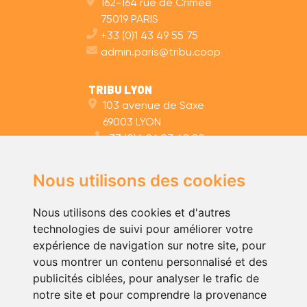
162-164 rue de Crimée
75019 PARIS
+33 (0)1 43 49 55 75
admin.paris@tribu.coop
TRIBU LYON
103 avenue de Saxe
69003 LYON
+33 (0)4 26 03 48 20
admin.lyon@tribu.coop
Nous utilisons des cookies
TRIBU NANTES
35 rue des Olivettes
Nous utilisons des cookies et d'autres
44000 NANTES
technologies de suivi pour améliorer votre
+33 (0)2 59 10 11 40
expérience de navigation sur notre site, pour
admin.nantes@tribu.coop
vous montrer un contenu personnalisé et des
publicités ciblées, pour analyser le trafic de
notre site et pour comprendre la provenance