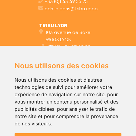
+33 (0)1 43 49 55 75
admin.paris@tribu.coop
TRIBU LYON
103 avenue de Saxe
69003 LYON
+33 (0)4 26 03 48 20
admin.lyon@tribu.coop
Nous utilisons des cookies
TRIBU NANTES
35 rue des Olivettes
Nous utilisons des cookies et d'autres
44000 NANTES
technologies de suivi pour améliorer votre
+33 (0)2 59 10 11 40
expérience de navigation sur notre site, pour
admin.nantes@tribu.coop
vous montrer un contenu personnalisé et des
publicités ciblées, pour analyser le trafic de
notre site et pour comprendre la provenance
de nos visiteurs.