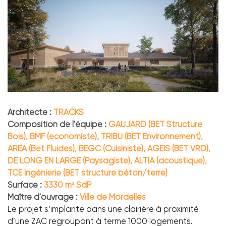
Architecte :
TRACKS
Composition de l'équipe :
GAUJARD (BET Structure
Bois), BMF (economiste), TRIBU (BET Environnement),
AREA (Bet Fluides), BEGC (Cuisiniste), AGEIS (BET VRD),
DE LONG EN LARGE (Paysagiste), ALTIA (acoustique),
TCE Ingénierie (BET structure béton/terre)
Surface :
3330 m² SdP
Maître d'ouvrage :
Ville de Mordelles
Le projet s’implante dans une clairière à proximité
d’une ZAC regroupant à terme 1000 logements.