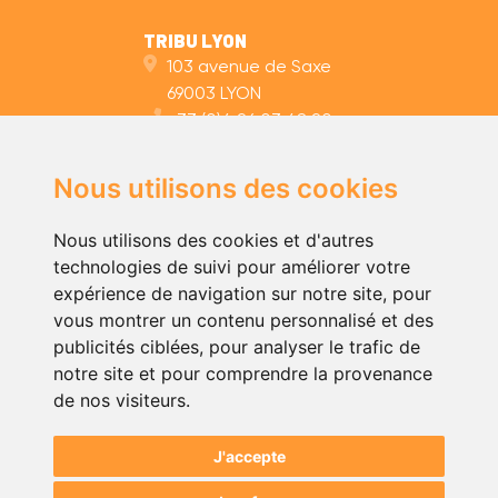
TRIBU LYON
103 avenue de Saxe
69003 LYON
+33 (0)4 26 03 48 20
admin.lyon@tribu.coop
Nous utilisons des cookies
TRIBU NANTES
35 rue des Olivettes
Nous utilisons des cookies et d'autres
44000 NANTES
technologies de suivi pour améliorer votre
+33 (0)2 59 10 11 40
expérience de navigation sur notre site, pour
admin.nantes@tribu.coop
vous montrer un contenu personnalisé et des
publicités ciblées, pour analyser le trafic de
notre site et pour comprendre la provenance
de nos visiteurs.
J'accepte