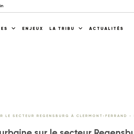
in
CES
ENJEUX
LA TRIBU
ACTUALITÉS
UR LE SECTEUR REGENSBURG À CLERMONT-FERRAND -
 urbaine sur le secteur Regens