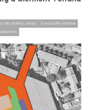
lot de chaleur urbain
Surchauffe urbaine
valuation